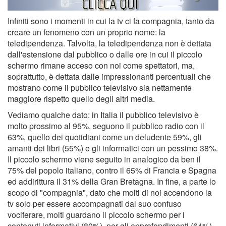
Infiniti sono i momenti in cui la tv ci fa compagnia, tanto da
creare un fenomeno con un proprio nome: la
teledipendenza. Talvolta, la teledipendenza non è dettata
dall'estensione dal pubblico o dalle ore in cui il piccolo
schermo rimane acceso con noi come spettatori, ma,
soprattutto, è dettata dalle impressionanti percentuali che
mostrano come il pubblico televisivo sia nettamente
maggiore rispetto quello degli altri media.
Vediamo qualche dato: in Italia il pubblico televisivo è
molto prossimo al 95%, seguono il pubblico radio con il
63%, quello dei quotidiani come un deludente 59%, gli
amanti dei libri (55%) e gli informatici con un pessimo 38%.
Il piccolo schermo viene seguito in analogico da ben il
75% del popolo italiano, contro il 65% di Francia e Spagna
ed addirittura il 31% della Gran Bretagna. In fine, a parte lo
scopo di "compagnia", dato che molti di noi accendono la
tv solo per essere accompagnati dal suo confuso
vociferare, molti guardano il piccolo schermo per i
contenuti informativi (80%), per gli approfondimenti (64%),